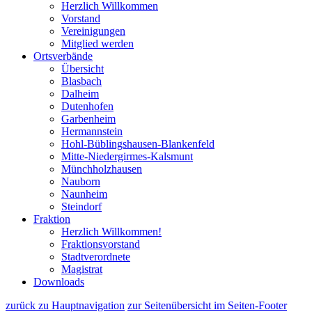
Herzlich Willkommen
Vorstand
Vereinigungen
Mitglied werden
Ortsverbände
Übersicht
Blasbach
Dalheim
Dutenhofen
Garbenheim
Hermannstein
Hohl-Büblingshausen-Blankenfeld
Mitte-Niedergirmes-Kalsmunt
Münchholzhausen
Nauborn
Naunheim
Steindorf
Fraktion
Herzlich Willkommen!
Fraktionsvorstand
Stadtverordnete
Magistrat
Downloads
zurück zu Hauptnavigation
zur Seitenübersicht im Seiten-Footer