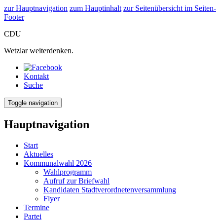
zur Hauptnavigation
zum Hauptinhalt
zur Seitenübersicht im Seiten-
Footer
CDU
Wetzlar weiterdenken.
Kontakt
Suche
Toggle navigation
Hauptnavigation
Start
Aktuelles
Kommunalwahl 2026
Wahlprogramm
Aufruf zur Briefwahl
Kandidaten Stadtverordnetenversammlung
Flyer
Termine
Partei