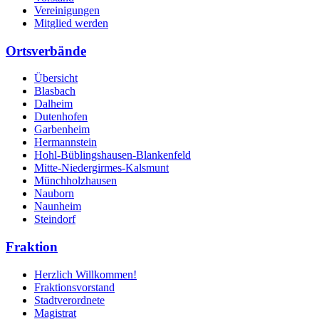
Vereinigungen
Mitglied werden
Ortsverbände
Übersicht
Blasbach
Dalheim
Dutenhofen
Garbenheim
Hermannstein
Hohl-Büblingshausen-Blankenfeld
Mitte-Niedergirmes-Kalsmunt
Münchholzhausen
Nauborn
Naunheim
Steindorf
Fraktion
Herzlich Willkommen!
Fraktionsvorstand
Stadtverordnete
Magistrat