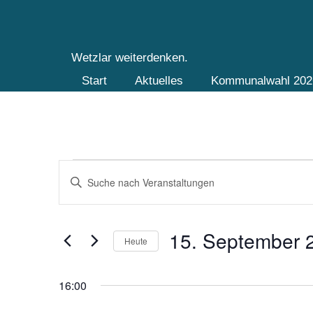
CDU
Wetzlar weiterdenken.
Hauptnavigation
Start
Aktuelles
Kommunalwahl 20
Veranstaltungen
Veranstaltungen
Bitte
Suche
für
Schlüsselwort
und
eingeben.
15.
Suche
Ansichten,
nach
15. September 
September
Navigation
Heute
Veranstaltungen
Schlüsselwort.
Datum
2025
wählen.
16:00