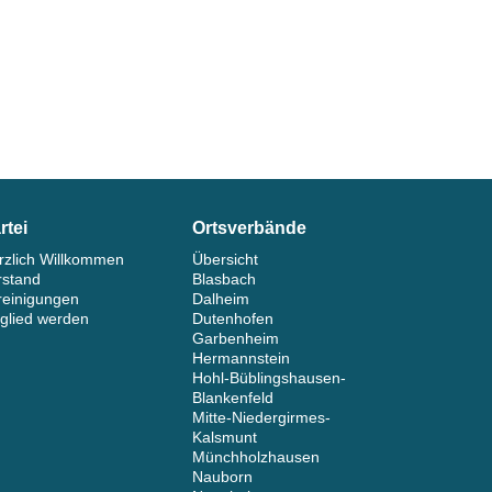
rtei
Ortsverbände
rzlich Willkommen
Übersicht
rstand
Blasbach
reinigungen
Dalheim
tglied werden
Dutenhofen
Garbenheim
Hermannstein
Hohl-Büblingshausen-
Blankenfeld
Mitte-Niedergirmes-
Kalsmunt
Münchholzhausen
Nauborn