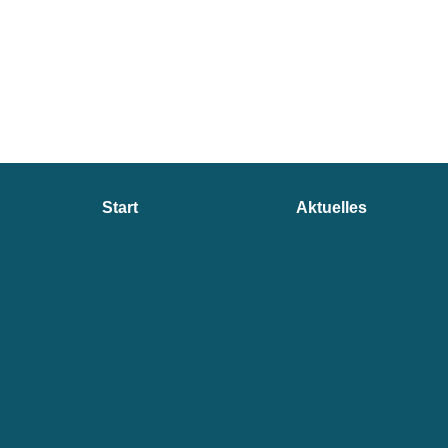
Seitenübersicht
Start
Aktuelles
im
Seiten-
Footer