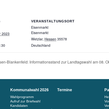
S
VERANSTALTUNGSORT
Eisenmarkt
Eisenmarkt
r 2023
Wetzlar
,
Hessen
35578
2:30
Deutschland
n-Blankenfeld: Informationsstand zur Landtagswahl am 08. O
Kommunalwahl 2026
Termine
Pa
Wahlprogramm
He
Aufruf zur Briefwahl
Vo
Kandidaten
Ve