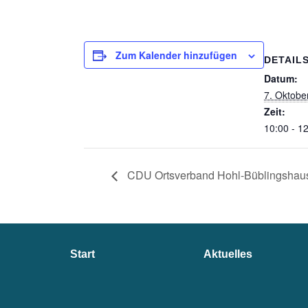
Zum Kalender hinzufügen
DETAIL
Datum:
7. Oktobe
Zeit:
10:00 - 1
CDU Ortsverband Hohl-Büblingshause
Seitenübersicht
Start
Aktuelles
im
Seiten-