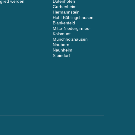
tglied werden
Dutenhofen
Garbenheim
Hermannstein
Hohl-Büblingshausen-
Blankenfeld
Mitte-Niedergirmes-
Kalsmunt
Münchholzhausen
Nauborn
Naunheim
Steindorf