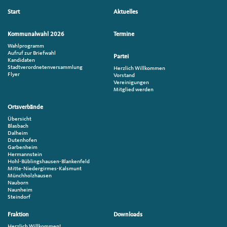
Seitenübersicht
Start
Aktuelles
im
Seiten-
Kommunalwahl 2026
Termine
Footer
Wahlprogramm
Aufruf zur Briefwahl
Partei
Kandidaten
Stadtverordnetenversammlung
Herzlich Willkommen
Flyer
Vorstand
Vereinigungen
Mitglied werden
Ortsverbände
Übersicht
Blasbach
Dalheim
Dutenhofen
Garbenheim
Hermannstein
Hohl-Büblingshausen-Blankenfeld
Mitte-Niedergirmes-Kalsmunt
Münchholzhausen
Nauborn
Naunheim
Steindorf
Fraktion
Downloads
Herzlich Willkommen!