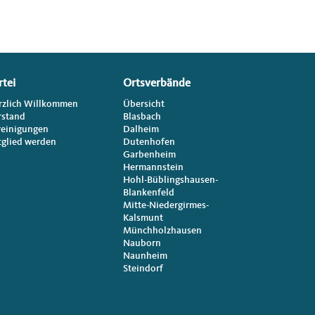
rtei
Ortsverbände
rzlich Willkommen
Übersicht
rstand
Blasbach
reinigungen
Dalheim
tglied werden
Dutenhofen
Garbenheim
Hermannstein
Hohl-Büblingshausen-
Blankenfeld
Mitte-Niedergirmes-
Kalsmunt
Münchholzhausen
Nauborn
Naunheim
Steindorf