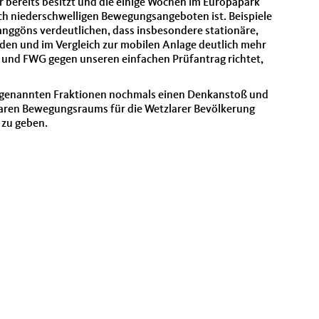
r bereits besitzt und die einige Wochen im Europapark
olch niederschwelligen Bewegungsangeboten ist. Beispiele
anggöns verdeutlichen, dass insbesondere stationäre,
den und im Vergleich zur mobilen Anlage deutlich mehr
P und FWG gegen unseren einfachen Prüfantrag richtet,
n genannten Fraktionen nochmals einen Denkanstoß und
gbaren Bewegungsraums für die Wetzlarer Bevölkerung
 zu geben.