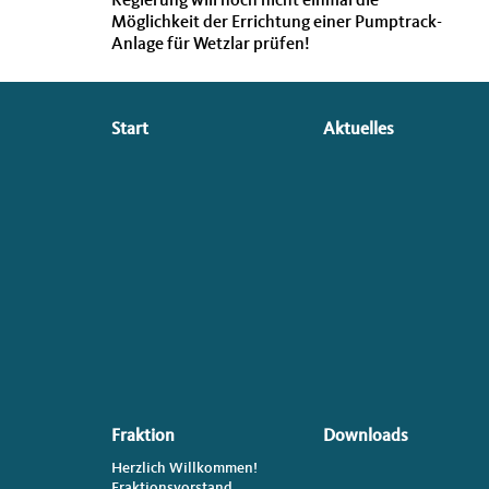
Regierung will noch nicht einmal die
Möglichkeit der Errichtung einer Pumptrack-
Anlage für Wetzlar prüfen!
Seitenübersicht
Start
Aktuelles
im
Seiten-
Footer
Fraktion
Downloads
Herzlich Willkommen!
Fraktionsvorstand