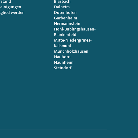
rstand
Blasbach
reinigungen
Dalheim
tglied werden
Dutenhofen
Garbenheim
Hermannstein
Hohl-Büblingshausen-
Blankenfeld
Mitte-Niedergirmes-
Kalsmunt
Münchholzhausen
Nauborn
Naunheim
Steindorf