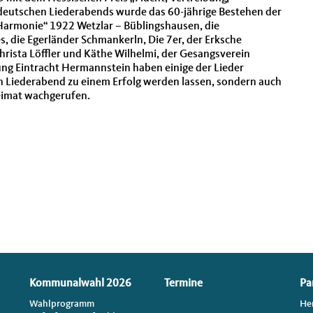
deutschen Liederabends wurde das 60-jährige Bestehen der
Harmonie“ 1922 Wetzlar – Büblingshausen, die
 die Egerländer Schmankerln, Die 7er, der Erksche
ista Löffler und Käthe Wilhelmi, der Gesangsverein
g Eintracht Hermannstein haben einige der Lieder
 Liederabend zu einem Erfolg werden lassen, sondern auch
eimat wachgerufen.
Kommunalwahl 2026
Termine
Pa
Wahlprogramm
He