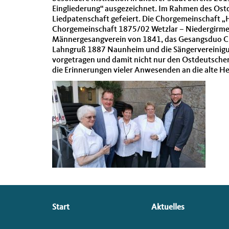
Eingliederung“ ausgezeichnet. Im Rahmen des Ost
Liedpatenschaft gefeiert. Die Chorgemeinschaft „
Chorgemeinschaft 1875/02 Wetzlar – Niedergirmes,
Männergesangverein von 1841, das Gesangsduo Chr
Lahngruß 1887 Naunheim und die Sängervereinigun
vorgetragen und damit nicht nur den Ostdeutschen
die Erinnerungen vieler Anwesenden an die alte H
Seitenübersicht
Start
Aktuelles
im