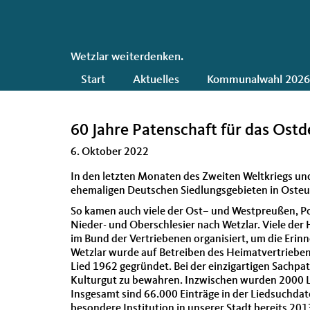
CDU
Wetzlar weiterdenken.
Hauptnavigation
Start
Aktuelles
Kommunalwahl 202
60 Jahre Patenschaft für das Ostd
6. Oktober 2022
In den letzten Monaten des Zweiten Weltkriegs un
ehemaligen Deutschen Siedlungsgebieten in Osteu
So kamen auch viele der Ost– und Westpreußen, 
Nieder- und Oberschlesier nach Wetzlar. Viele de
im Bund der Vertriebenen organisiert, um die Erinn
Wetzlar wurde auf Betreiben des Heimatvertriebe
Lied 1962 gegründet. Bei der einzigartigen Sachp
Kulturgut zu bewahren. Inzwischen wurden 2000 L
Insgesamt sind 66.000 Einträge in der Liedsuchdat
besondere Institution in unserer Stadt bereits 201