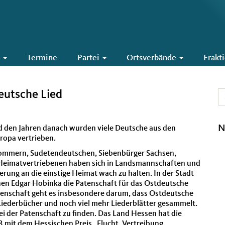
6
Termine
Partei
Ortsverbände
Frakt
eutsche Lied
N
d den Jahren danach wurden viele Deutsche aus den
ropa vertrieben.
Pommern, Sudetendeutschen, Siebenbürger Sachsen,
r Heimatvertriebenen haben sich in Landsmannschaften und
erung an die einstige Heimat wach zu halten. In der Stadt
nen Edgar Hobinka die Patenschaft für das Ostdeutsche
atenschaft geht es insbesondere darum, dass Ostdeutsche
iederbücher und noch viel mehr Liederblätter gesammelt.
ei der Patenschaft zu finden. Das Land Hessen hat die
3 mit dem Hessischen Preis „Flucht, Vertreibung,