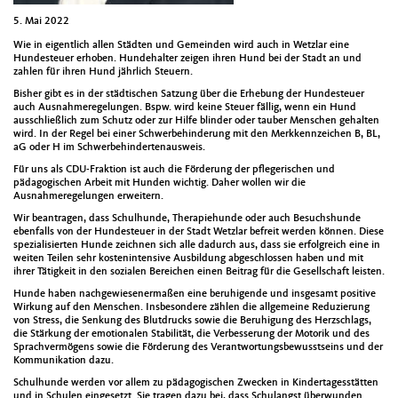
5. Mai 2022
Wie in eigentlich allen Städten und Gemeinden wird auch in Wetzlar eine
Hundesteuer erhoben. Hundehalter zeigen ihren Hund bei der Stadt an und
zahlen für ihren Hund jährlich Steuern.
Bisher gibt es in der städtischen Satzung über die Erhebung der Hundesteuer
auch Ausnahmeregelungen. Bspw. wird keine Steuer fällig, wenn ein Hund
ausschließlich zum Schutz oder zur Hilfe blinder oder tauber Menschen gehalten
wird. In der Regel bei einer Schwerbehinderung mit den Merkkennzeichen B, BL,
aG oder H im Schwerbehindertenausweis.
Für uns als CDU-Fraktion ist auch die Förderung der pflegerischen und
pädagogischen Arbeit mit Hunden wichtig. Daher wollen wir die
Ausnahmeregelungen erweitern.
Wir beantragen, dass Schulhunde, Therapiehunde oder auch Besuchshunde
ebenfalls von der Hundesteuer in der Stadt Wetzlar befreit werden können. Diese
spezialisierten Hunde zeichnen sich alle dadurch aus, dass sie erfolgreich eine in
weiten Teilen sehr kostenintensive Ausbildung abgeschlossen haben und mit
ihrer Tätigkeit in den sozialen Bereichen einen Beitrag für die Gesellschaft leisten.
Hunde haben nachgewiesenermaßen eine beruhigende und insgesamt positive
Wirkung auf den Menschen. Insbesondere zählen die allgemeine Reduzierung
von Stress, die Senkung des Blutdrucks sowie die Beruhigung des Herzschlags,
die Stärkung der emotionalen Stabilität, die Verbesserung der Motorik und des
Sprachvermögens sowie die Förderung des Verantwortungsbewusstseins und der
Kommunikation dazu.
Schulhunde werden vor allem zu pädagogischen Zwecken in Kindertagesstätten
und in Schulen eingesetzt. Sie tragen dazu bei, dass Schulangst überwunden