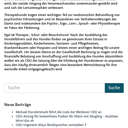
wird, der soziale Umgang der Heranwachsenden untereinander gestärkt wird
und sich die Lernatmosphäre verbessert.
Therapiehunde tragen einen wichtigen Teil zur medizinischen Behandlung von
psychischen Erkrankungen und im Besonderen von Verhaltensstörungen bei.
Damit sind insbesondere die Psycho-, Ergo-, Lern-, Sprach- oder Physiotherapie
im Fokus der Förderung.
Egal ob Therapie-, Schul- oder Besuchshund. Nach der Ausbildung des
Hundeführers und des Hundes finden sie gemeinsam ihren Einsatz in
Kindertagesstätten, Kinderheimen, Senioren- und Pflegeheimen,
Krankenhäusern oder Hospizen und leisten einen wichtigen Beitrag für unsere
Gesellschaft. Um diesem Dienst an der Gesellschaft Rechnung zu tragen und die
finanzielle Belastung von Anschaffung und Ausbildung des Hundes abzumildern
wollen wir als CDU die Satzung über die Erhebung der Hundesteuer so anpassen,
dass den häufig ehrenamtlich Tätigen eine besondere Wertschätzung für ihre
wertvolle Arbeit entgegengebracht wird.
Suche
Neue Beiträge
Michael Hundertmark führt die Liste der Wetzlarer CDU an
CDU-Antrag für kostenfreies Parken für Eltern mit Säugling – Koalition
lehnt das ab
CDU-Urgestein Klaus Breidsprecher verstorben †