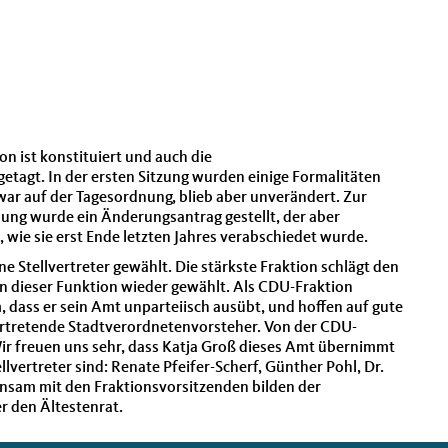
n ist konstituiert und auch die
tagt. In der ersten Sitzung wurden einige Formalitäten
war auf der Tagesordnung, blieb aber unverändert. Zur
ng wurde ein Änderungsantrag gestellt, der aber
, wie sie erst Ende letzten Jahres verabschiedet wurde.
 Stellvertreter gewählt. Die stärkste Fraktion schlägt den
n dieser Funktion wieder gewählt. Als CDU-Fraktion
, dass er sein Amt unparteiisch ausübt, und hoffen auf gute
ertretende Stadtverordnetenvorsteher. Von der CDU-
Wir freuen uns sehr, dass Katja Groß dieses Amt übernimmt
llvertreter sind: Renate Pfeifer-Scherf, Günther Pohl, Dr.
sam mit den Fraktionsvorsitzenden bilden der
r den Ältestenrat.