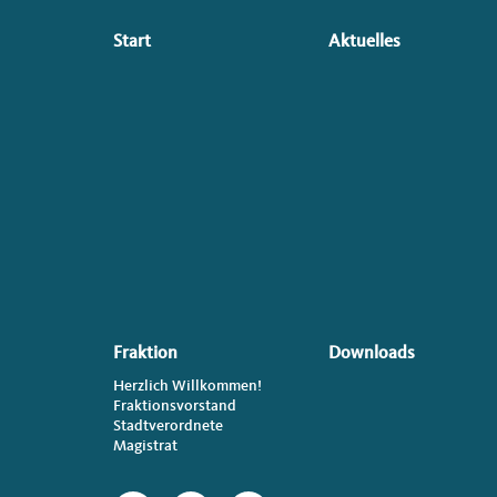
Seitenübersicht
Start
Aktuelles
im
Seiten-
Footer
Fraktion
Downloads
Herzlich Willkommen!
Fraktionsvorstand
Stadtverordnete
Magistrat