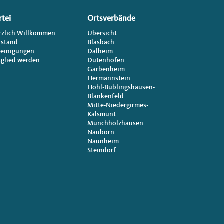
rtei
Ortsverbände
rzlich Willkommen
Übersicht
rstand
Blasbach
reinigungen
Dalheim
tglied werden
Dutenhofen
Garbenheim
Hermannstein
Hohl-Büblingshausen-
Blankenfeld
Mitte-Niedergirmes-
Kalsmunt
Münchholzhausen
Nauborn
Naunheim
Steindorf