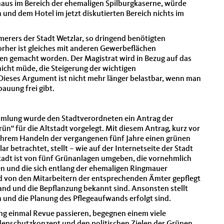
aus im Bereich der ehemaligen Spilburgkaserne, würde
nd dem Hotel im jetzt diskutierten Bereich nichts im
rers der Stadt Wetzlar, so dringend benötigten
orher ist gleiches mit anderen Gewerbeflächen
n gemacht worden. Der Magistrat wird in Bezug auf das
ht müde, die Steigerung der wichtigen
eses Argument ist nicht mehr länger belastbar, wenn man
auung frei gibt.
ammlung wurde den Stadtverordneten ein Antrag der
n“ für die Altstadt vorgelegt. Mit diesem Antrag, kurz vor
ihrem Handeln der vergangenen fünf Jahre einen grünen
ar betrachtet, stellt – wie auf der Internetseite der Stadt
tstadt ist von fünf Grünanlagen umgeben, die vornehmlich
n und die sich entlang der ehemaligen Ringmauer
und von den Mitarbeitern der entsprechenden Ämter gepflegt
and und die Bepflanzung bekannt sind. Ansonsten stellt
fen und die Planung des Pflegeaufwands erfolgt sind.
ung einmal Revue passieren, begegnen einem viele