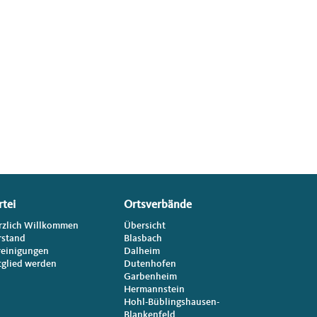
rtei
Ortsverbände
rzlich Willkommen
Übersicht
rstand
Blasbach
reinigungen
Dalheim
tglied werden
Dutenhofen
Garbenheim
Hermannstein
Hohl-Büblingshausen-
Blankenfeld