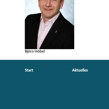
Björn Höbel
Seitenübersicht
Start
Aktuelles
im
Seiten-
Footer