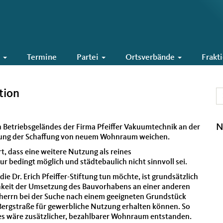
6
Termine
Partei
Ortsverbände
Frakt
tion
N
Betriebsgeländes der Firma Pfeiffer Vakuumtechnik an der
zung der Schaffung von neuem Wohnraum weichen.
, dass eine weitere Nutzung als reines
bedingt möglich und städtebaulich nicht sinnvoll sei.
 Dr. Erich Pfeiffer-Stiftung tun möchte, ist grundsätzlich
chkeit der Umsetzung des Bauvorhabens an einer anderen
auherrn bei der Suche nach einem geeigneten Grundstück
ergstraße für gewerbliche Nutzung erhalten können. So
es wäre zusätzlicher, bezahlbarer Wohnraum entstanden.