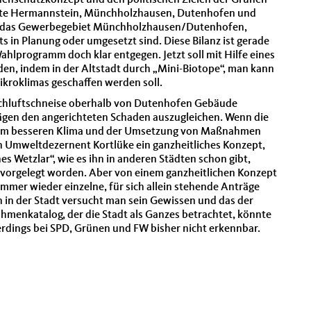
denschutzkonzept und den politischen Zielen der Grünen
biete Hermannstein, Münchholzhausen, Dutenhofen und
en das Gewerbegebiet Münchholzhausen/Dutenhofen,
its in Planung oder umgesetzt sind. Diese Bilanz ist gerade
ahlprogramm doch klar entgegen. Jetzt soll mit Hilfe eines
en, indem in der Altstadt durch „Mini-Biotope“, man kann
kroklimas geschaffen werden soll.
rischluftschneise oberhalb von Dutenhofen Gebäude
ägen den angerichteten Schaden auszugleichen. Wenn die
inem besseren Klima und der Umsetzung von Maßnahmen
n Umweltdezernent Kortlüke ein ganzheitliches Konzept,
s Wetzlar“, wie es ihn in anderen Städten schon gibt,
le vorgelegt worden. Aber von einem ganzheitlichen Konzept
immer wieder einzelne, für sich allein stehende Anträge
 in der Stadt versucht man sein Gewissen und das der
hmenkatalog, der die Stadt als Ganzes betrachtet, könnte
llerdings bei SPD, Grünen und FW bisher nicht erkennbar.