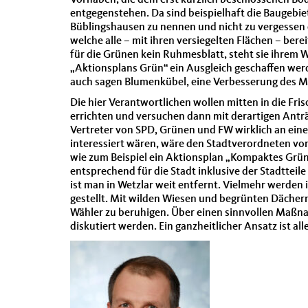
Vorhaben, die dem erst kürzlich beschlossenen Bo
entgegenstehen. Da sind beispielhaft die Bauge
Büblingshausen zu nennen und nicht zu vergess
welche alle – mit ihren versiegelten Flächen – bere
für die Grünen kein Ruhmesblatt, steht sie ihrem W
„Aktionsplans Grün“ ein Ausgleich geschaffen werd
auch sagen Blumenkübel, eine Verbesserung des Mi
Die hier Verantwortlichen wollen mitten in die F
errichten und versuchen dann mit derartigen Antr
Vertreter von SPD, Grünen und FW wirklich an e
interessiert wären, wäre den Stadtverordneten vo
wie zum Beispiel ein Aktionsplan „Kompaktes Grüne
entsprechend für die Stadt inklusive der Stadttei
ist man in Wetzlar weit entfernt. Vielmehr werden 
gestellt. Mit wilden Wiesen und begrünten Dächern
Wähler zu beruhigen. Über einen sinnvollen Maßna
diskutiert werden. Ein ganzheitlicher Ansatz ist a