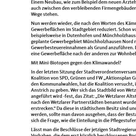
Einem Neubau, wie zum Beispiel dem neuen Ärzteh
auch zwischen den verbleibenden Firmengebäuden u
Wege stehen.
Nun werden wieder, die nach den Worten des Kämme
Gewerbeflächen im Stadtgebiet reduziert. Schon v
beispielsweise in Dutenhofen und Münchholzhause
geplante Gewerbegebiet Münchholzhausen Nord nic
Gewerbesteuereinnahmen als Grund anzuführen. Di
eine Gewerbefläche nach der anderen zur Wohnbeb
Mit Mini-Biotopen gegen den Klimawandel?
In der letzten Sitzung der Stadtverordnetenvers
Koalition von SPD, Grünen und FW „Aktionsplan Grü
den Kommunalwahlen, hat die Koalition versucht, 
Anstrich zu geben. Wer sich das Stadtbild von Wetzl
angeführt wird -fest, das Zitat: „Die Wetzlarer Al
nach den Wetzlarer Partnerstädten benannt wurde
erstrecken.“ Da diese in städtischem Besitz sind 
werden, sollte man davon ausgehen, dass der Best
sich die Frage, wie die Einteilung in die Pflegestu
Lässt man die Beschlüsse der jetzigen Stadtregier