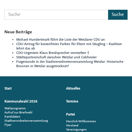
Suche
Neue Beiträge
Michael Hundertmark führt die Liste der Wetzlarer CDU an
CDU-Antrag für kostenfreies Parken für Eltern mit Säugling – Koalition
lehnt das ab
CDU-Urgestein Klaus Breidsprecher verstorben †
Städtepartnerschaft zwischen Wetzlar und Colchester
Fragestunde in der Stadtverordnetenversammlung Wetzlar: Historische
Brunnen in Wetzlar ausgetrocknet?
Seitenübersicht
Start
Aktuelles
im
Seiten-
Kommunalwahl 2026
Termine
Footer
Wahlprogramm
Aufruf zur Briefwahl
Partei
Kandidaten
Stadtverordnetenversammlung
Herzlich Willkommen
Flyer
Vorstand
Vereinigungen