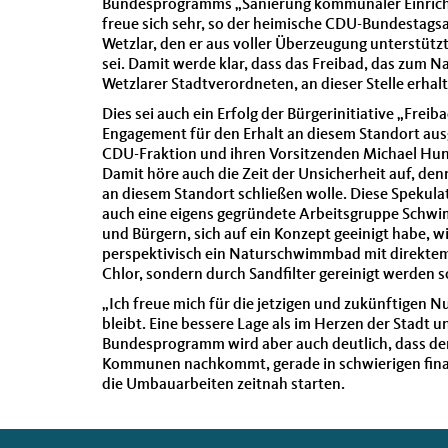
Bundesprogramms „Sanierung kommunaler Einrichtu
freue sich sehr, so der heimische CDU-Bundestags
Wetzlar, den er aus voller Überzeugung unterstütz
sei. Damit werde klar, dass das Freibad, das zum 
Wetzlarer Stadtverordneten, an dieser Stelle erhalt
Dies sei auch ein Erfolg der Bürgerinitiative „Frei
Engagement für den Erhalt an diesem Standort aus
CDU-Fraktion und ihren Vorsitzenden Michael Hund
Damit höre auch die Zeit der Unsicherheit auf, de
an diesem Standort schließen wolle. Diese Spekul
auch eine eigens gegründete Arbeitsgruppe Schw
und Bürgern, sich auf ein Konzept geeinigt habe, 
perspektivisch ein Naturschwimmbad mit direktem
Chlor, sondern durch Sandfilter gereinigt werden so
„Ich freue mich für die jetzigen und zukünftigen Nut
bleibt. Eine bessere Lage als im Herzen der Stadt u
Bundesprogramm wird aber auch deutlich, dass der
Kommunen nachkommt, gerade in schwierigen finanzi
die Umbauarbeiten zeitnah starten.