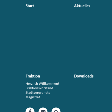
Seitenübersicht
Start
Aktuelles
im
Seiten-
Footer
Fraktion
Downloads
Herzlich Willkommen!
Fraktionsvorstand
Stadtverordnete
Magistrat