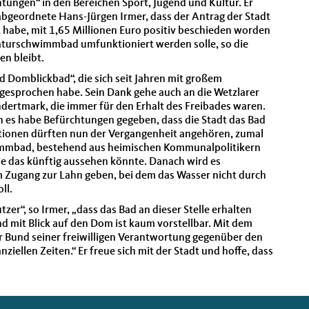
ngen“ in den Bereichen Sport, Jugend und Kultur. Er
abgeordnete Hans-Jürgen Irmer, dass der Antrag der Stadt
t habe, mit 1,65 Millionen Euro positiv beschieden worden
Naturschwimmbad umfunktioniert werden solle, so die
en bleibt.
bad Domblickbad“, die sich seit Jahren mit großem
gesprochen habe. Sein Dank gehe auch an die Wetzlarer
ertmark, die immer für den Erhalt des Freibades waren.
nn es habe Befürchtungen gegeben, dass die Stadt das Bad
ationen dürften nun der Vergangenheit angehören, zumal
immbad, bestehend aus heimischen Kommunalpolitikern
wie das künftig aussehen könnte. Danach wird es
 Zugang zur Lahn geben, bei dem das Wasser nicht durch
ll.
zer“, so Irmer, „dass das Bad an dieser Stelle erhalten
nd mit Blick auf den Dom ist kaum vorstellbar. Mit dem
 Bund seiner freiwilligen Verantwortung gegenüber den
ellen Zeiten.“ Er freue sich mit der Stadt und hoffe, dass