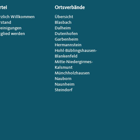
rtei
Ortsverbände
rzlich Willkommen
Übersicht
rstand
Blasbach
reinigungen
Dalheim
tglied werden
Dutenhofen
Garbenheim
Hermannstein
Hohl-Büblingshausen-
Blankenfeld
Mitte-Niedergirmes-
Kalsmunt
Münchholzhausen
Nauborn
Naunheim
Steindorf