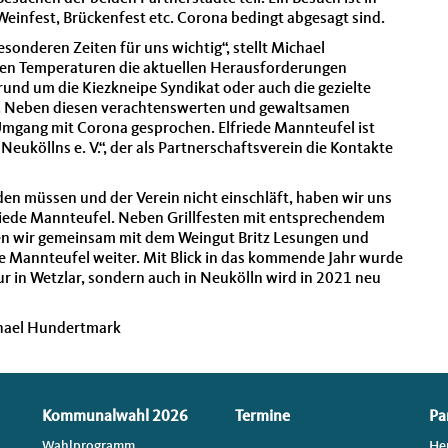
 Weinfest, Brückenfest etc. Corona bedingt abgesagt sind.
sonderen Zeiten für uns wichtig“, stellt Michael
en Temperaturen die aktuellen Herausforderungen
rund um die Kiezkneipe Syndikat oder auch die gezielte
r. Neben diesen verachtenswerten und gewaltsamen
Umgang mit Corona gesprochen. Elfriede Mannteufel ist
euköllns e. V.“, der als Partnerschaftsverein die Kontakte
den müssen und der Verein nicht einschläft, haben wir uns
friede Mannteufel. Neben Grillfesten mit entsprechendem
en wir gemeinsam mit dem Weingut Britz Lesungen und
de Mannteufel weiter. Mit Blick in das kommende Jahr wurde
 in Wetzlar, sondern auch in Neukölln wird in 2021 neu
chael Hundertmark
Kommunalwahl 2026
Termine
Pa
Wahlprogramm
He