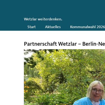
CDU
Wetzlar weiterdenken.
Hauptnavigation
Start
Aktuelles
Kommunalwahl 202
Partnerschaft Wetzlar – Berlin-N