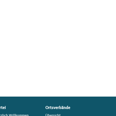
rtei
Ortsverbände
rzlich Willkommen
Übersicht