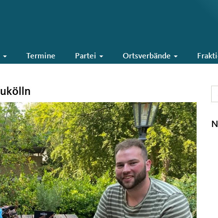
6
Termine
Partei
Ortsverbände
Frakt
eukölln
N