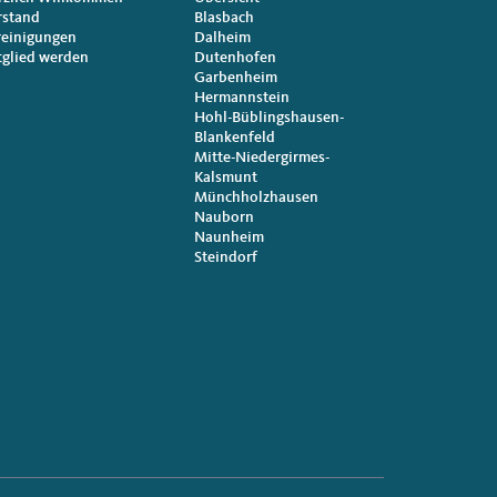
rstand
Blasbach
reinigungen
Dalheim
tglied werden
Dutenhofen
Garbenheim
Hermannstein
Hohl-Büblingshausen-
Blankenfeld
Mitte-Niedergirmes-
Kalsmunt
Münchholzhausen
Nauborn
Naunheim
Steindorf