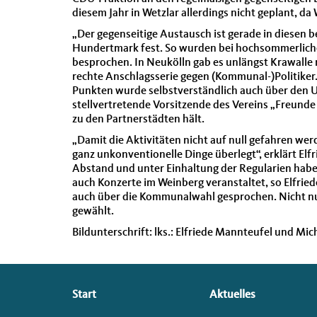
diesem Jahr in Wetzlar allerdings nicht geplant, da
„Der gegenseitige Austausch ist gerade in diesen be
Hundertmark fest. So wurden bei hochsommerlich
besprochen. In Neukölln gab es unlängst Krawalle 
rechte Anschlagsserie gegen (Kommunal-)Politike
Punkten wurde selbstverständlich auch über den 
stellvertretende Vorsitzende des Vereins „Freunde N
zu den Partnerstädten hält.
„Damit die Aktivitäten nicht auf null gefahren wer
ganz unkonventionelle Dinge überlegt“, erklärt El
Abstand und unter Einhaltung der Regularien hab
auch Konzerte im Weinberg veranstaltet, so Elfrie
auch über die Kommunalwahl gesprochen. Nicht nur
gewählt.
Bildunterschrift:
lks.: Elfriede Mannteufel und Mi
Seitenübersicht
Start
Aktuelles
im