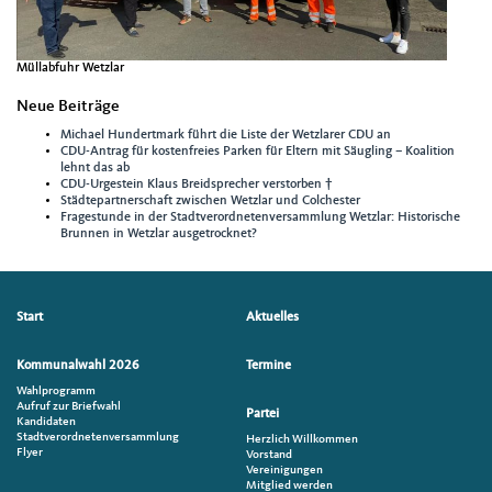
Müllabfuhr Wetzlar
Neue Beiträge
Michael Hundertmark führt die Liste der Wetzlarer CDU an
CDU-Antrag für kostenfreies Parken für Eltern mit Säugling – Koalition
lehnt das ab
CDU-Urgestein Klaus Breidsprecher verstorben †
Städtepartnerschaft zwischen Wetzlar und Colchester
Fragestunde in der Stadtverordnetenversammlung Wetzlar: Historische
Brunnen in Wetzlar ausgetrocknet?
Seitenübersicht
Start
Aktuelles
im
Seiten-
Kommunalwahl 2026
Termine
Footer
Wahlprogramm
Aufruf zur Briefwahl
Partei
Kandidaten
Stadtverordnetenversammlung
Herzlich Willkommen
Flyer
Vorstand
Vereinigungen
Mitglied werden