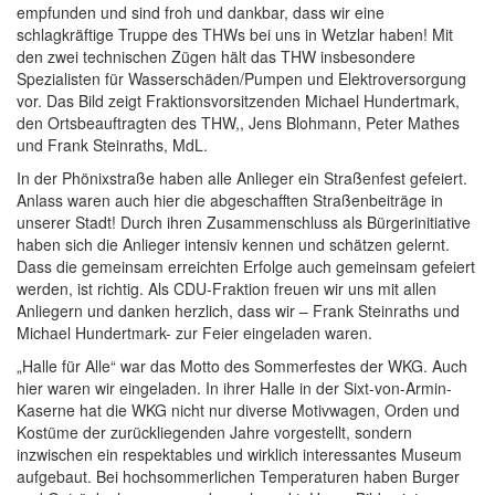
empfunden und sind froh und dankbar, dass wir eine
schlagkräftige Truppe des THWs bei uns in Wetzlar haben! Mit
den zwei technischen Zügen hält das THW insbesondere
Spezialisten für Wasserschäden/Pumpen und Elektroversorgung
vor. Das Bild zeigt Fraktionsvorsitzenden Michael Hundertmark,
den Ortsbeauftragten des THW,, Jens Blohmann, Peter Mathes
und Frank Steinraths, MdL.
In der Phönixstraße haben alle Anlieger ein Straßenfest gefeiert.
Anlass waren auch hier die abgeschafften Straßenbeiträge in
unserer Stadt! Durch ihren Zusammenschluss als Bürgerinitiative
haben sich die Anlieger intensiv kennen und schätzen gelernt.
Dass die gemeinsam erreichten Erfolge auch gemeinsam gefeiert
werden, ist richtig. Als CDU-Fraktion freuen wir uns mit allen
Anliegern und danken herzlich, dass wir – Frank Steinraths und
Michael Hundertmark- zur Feier eingeladen waren.
„Halle für Alle“ war das Motto des Sommerfestes der WKG. Auch
hier waren wir eingeladen. In ihrer Halle in der Sixt-von-Armin-
Kaserne hat die WKG nicht nur diverse Motivwagen, Orden und
Kostüme der zurückliegenden Jahre vorgestellt, sondern
inzwischen ein respektables und wirklich interessantes Museum
aufgebaut. Bei hochsommerlichen Temperaturen haben Burger