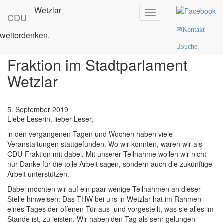
zur Hauptnavigation
zum Hauptinhalt
zur Seitenübersicht im Seiten-
Wetzlar
Toggle
Footer
zurück zu Hauptnavigation
zur Seitenübersicht im Seiten-
CDU
navigation
Footer
Kontakt
weiterdenken.
Aus der Arbeit der CDU
Suche
Fraktion im Stadtparlament
Wetzlar
5. September 2019
Liebe Leserin, lieber Leser,
in den vergangenen Tagen und Wochen haben viele
Veranstaltungen stattgefunden. Wo wir konnten, waren wir als
CDU-Fraktion mit dabei. Mit unserer Teilnahme wollen wir nicht
nur Danke für die tolle Arbeit sagen, sondern auch die zukünftige
Arbeit unterstützen.
Dabei möchten wir auf ein paar wenige Teilnahmen an dieser
Stelle hinweisen: Das THW bei uns in Wetzlar hat im Rahmen
eines Tages der offenen Tür aus- und vorgestellt, was sie alles im
Stande ist, zu leisten. Wir haben den Tag als sehr gelungen