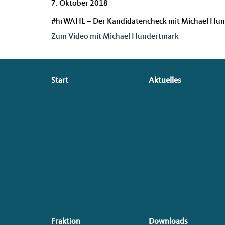
7. Oktober 2018
#hrWAHL – Der Kandidatencheck mit Michael Hund
Zum Video mit Michael Hundertmark
Seitenübersicht
Start
Aktuelles
im
Seiten-
Footer
Fraktion
Downloads