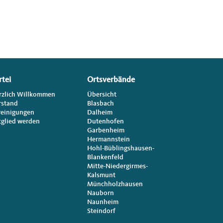
rtei
Ortsverbände
rzlich Willkommen
Übersicht
rstand
Blasbach
reinigungen
Dalheim
tglied werden
Dutenhofen
Garbenheim
Hermannstein
Hohl-Büblingshausen-
Blankenfeld
Mitte-Niedergirmes-
Kalsmunt
Münchholzhausen
Nauborn
Naunheim
Steindorf