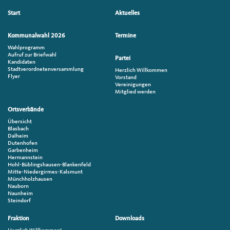
Seitenübersicht
Start
Aktuelles
im
Seiten-
Kommunalwahl 2026
Termine
Footer
Wahlprogramm
Aufruf zur Briefwahl
Partei
Kandidaten
Stadtverordnetenversammlung
Herzlich Willkommen
Flyer
Vorstand
Vereinigungen
Mitglied werden
Ortsverbände
Übersicht
Blasbach
Dalheim
Dutenhofen
Garbenheim
Hermannstein
Hohl-Büblingshausen-Blankenfeld
Mitte-Niedergirmes-Kalsmunt
Münchholzhausen
Nauborn
Naunheim
Steindorf
Fraktion
Downloads