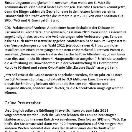
Einsparungsnotwendigkeiten hinzuweisen. Man wollte am 6. März die
Kommunalwahl erst einmal hinter sich bringen. Das böse Erwachen kommt jetzt,
denn die Bürger zahlen die Zeche für eine in den letzten Jahren verfehlte
Finanzpolitik der Stadt Wetzlar, die immerhin seit 2011 von einer Koalition aus
SPD, FWG und Grünen geführt wird.
CDU-Fraktionschef Andreas Altenheimer hatte deshalb in der Debatte im
Parlament zu Recht darauf hingewiesen, dass man 2011 zwar einen Kassensturz
angekündigt habe, strukturelle Veränderungen oder Verbesserungen. Seitdem
habe es auch nicht ansatzweise gegeben. Stattdessen habe man im Gegensatz zu
den Versprechungen vor der Wahl 2011 jetzt doch einen 4. Hauptamtlichen
installiert, um einen Parteigänger mit einem entsprechend lukrativen Posten zu
versehen. „Wenn man kein Geld in der Tasche hat“, so Altenheimer, „dann kann
man dies auch nicht für einen 4. Hauptamtlichen ausgeben.“ Er kritisierte zudem
die Aufblähung im Umweltdezernat in der Verantwortung des Dezernenten
Kortlüke (Grüne) und seiner Öko-Manie (die „Essbare Stadt“ lasse grüßen).
Jetzt soll erneut die Grundsteuer B angehoben werden, die im Jahr 2011 noch
bei 5,8 Millionen Euro lag und aktuell bei 9,9 Millionen Euro. Eine weitere
drastische Erhöhung belastet nicht nur die Besitzer von Häusern und
Baugrundstücken, sondern auch Mieter, da die Nebenkosten umgelegt werden
können.
Grüne Preistreiber
Ursprünglich sollte die Erhöhung in zwei Schritten bis zum Jahr 2018
vorgenommen werden. Doch die Grünen lehnten dies ab und beantragten
stattdessen, das in einem Rutsch vorzunehmen. Dem folgten SPD und FWG. Das
heißt, der Steuersatz wird dann von 490 Prozentpunkten auf 590 steigen. Mit
anderen Worten bedeutet dies, dass der Besitzer eines durchschnittlichen