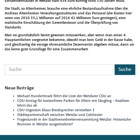
Einfamilienhauses in Wetzlar statt 434 Euro künftig rund 530 zahlen muss.
Die Stadt, so Altenheimer, brauche eine ehrliche Bestandsaufnahme über die
Andreas Altenheimer Verwaltungsstrukturen und das Personal (die Kosten hier
seien von 2010 33,1 Millionen auf 2016 41 Millionen Euro gestiegen), eine
realistische Einschätzung der Gewerbesteuer und die Überprüfung von
Standards.
Man sei grundsätzlich bereit gewesen mitzuwirken, aber wenn man einen 4.
Hauptamtlichen vorgesetzt bekomme, obwohl man kein Geld in der Kasse habe,
und gleichzeitig die einzige ehrenamtliche Dezernentin abgeben müsse, dann sei
das keine gute Grundlage für eine Zusammenarbeit.
Suche
Neue Beiträge
Michael Hundertmark führt die Liste der Wetzlarer CDU an
CDU-Antrag für kostenfreies Parken für Eltern mit Säugling – Koalition
lehnt das ab
CDU-Urgestein Klaus Breidsprecher verstorben †
Städtepartnerschaft zwischen Wetzlar und Colchester
Fragestunde in der Stadtverordnetenversammlung Wetzlar: Historische
Brunnen in Wetzlar ausgetrocknet?