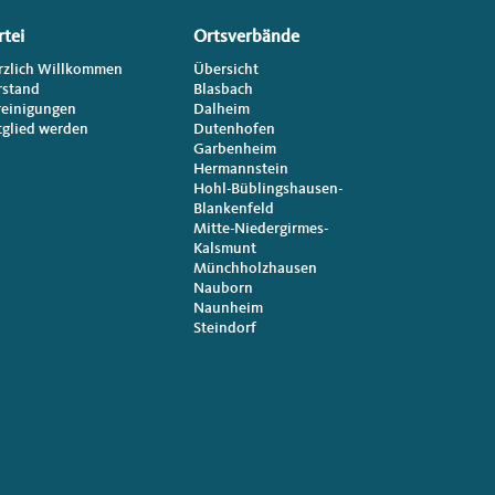
rtei
Ortsverbände
rzlich Willkommen
Übersicht
rstand
Blasbach
reinigungen
Dalheim
tglied werden
Dutenhofen
Garbenheim
Hermannstein
Hohl-Büblingshausen-
Blankenfeld
Mitte-Niedergirmes-
Kalsmunt
Münchholzhausen
Nauborn
Naunheim
Steindorf