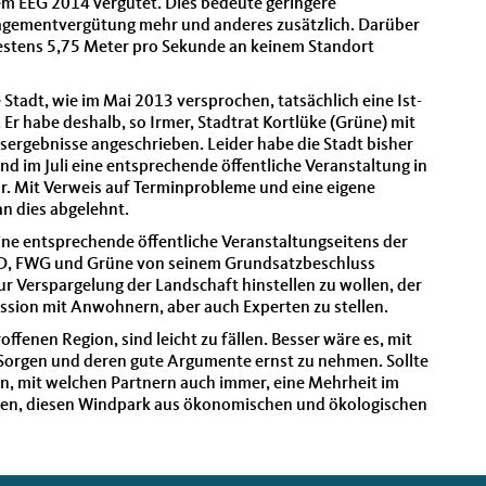
em EEG 2014 vergütet. Dies bedeute geringere
agementvergütung mehr und anderes zusätzlich. Darüber
stens 5,75 Meter pro Sekunde an keinem Standort
e Stadt, wie im Mai 2013 versprochen, tatsächlich eine Ist-
r habe deshalb, so Irmer, Stadtrat Kortlüke (Grüne) mit
ergebnisse angeschrieben. Leider habe die Stadt bisher
nd im Juli eine entsprechende öffentliche Veranstaltung in
ar. Mit Verweis auf Terminprobleme und eine eigene
n dies abgelehnt.
ine entsprechende öffentliche Veranstaltungseitens der
PD, FWG und Grüne von seinem Grundsatzbeschluss
r Verspargelung der Landschaft hinstellen zu wollen, der
ussion mit Anwohnern, aber auch Experten zu stellen.
ffenen Region, sind leicht zu fällen. Besser wäre es, mit
Sorgen und deren gute Argumente ernst zu nehmen. Sollte
, mit welchen Partnern auch immer, eine Mehrheit im
tzen, diesen Windpark aus ökonomischen und ökologischen