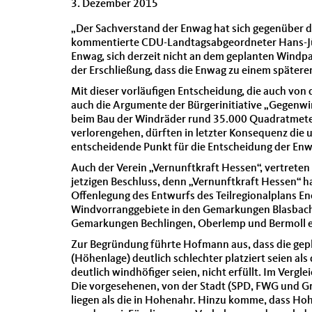
3. Dezember 2015
„Der Sachverstand der Enwag hat sich gegenüber d
kommentierte CDU-Landtagsabgeordneter Hans-Jür
Enwag, sich derzeit nicht an dem geplanten Windpa
der Erschließung, dass die Enwag zu einem spätere
Mit dieser vorläufigen Entscheidung, die auch von
auch die Argumente der Bürgerinitiative „Gegenwi
beim Bau der Windräder rund 35.000 Quadratmeter 
verlorengehen, dürften in letzter Konsequenz die u
entscheidende Punkt für die Entscheidung der Enw
Auch der Verein „Vernunftkraft Hessen“, vertret
jetzigen Beschluss, denn „Vernunftkraft Hessen“ 
Offenlegung des Entwurfs des Teilregionalplans En
Windvorranggebiete in den Gemarkungen Blasbach
Gemarkungen Bechlingen, Oberlemp und Bermoll e
Zur Begründung führte Hofmann aus, dass die gepl
(Höhenlage) deutlich schlechter platziert seien al
deutlich windhöfiger seien, nicht erfüllt. Im Vergl
Die vorgesehenen, von der Stadt (SPD, FWG und G
liegen als die in Hohenahr. Hinzu komme, dass H