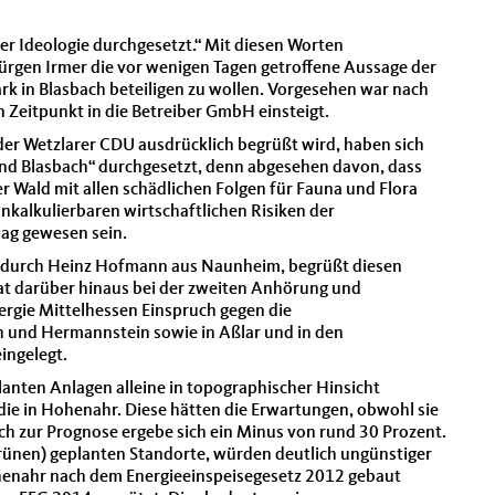
er Ideologie durchgesetzt.“ Mit diesen Worten
gen Irmer die vor wenigen Tagen getroffene Aussage der
rk in Blasbach beteiligen zu wollen. Vorgesehen war nach
n Zeitpunkt in die Betreiber GmbH einsteigt.
 der Wetzlarer CDU ausdrücklich begrüßt wird, haben sich
nd Blasbach“ durchgesetzt, denn abgesehen davon, dass
Wald mit allen schädlichen Folgen für Fauna und Flora
nkalkulierbaren wirtschaftlichen Risiken der
ag gewesen sein.
en durch Heinz Hofmann aus Naunheim, begrüßt diesen
hat darüber hinaus bei der zweiten Anhörung und
ergie Mittelhessen Einspruch gegen die
 und Hermannstein sowie in Aßlar und in den
ingelegt.
anten Anlagen alleine in topographischer Hinsicht
s die in Hohenahr. Diese hätten die Erwartungen, obwohl sie
eich zur Prognose ergebe sich ein Minus von rund 30 Prozent.
rünen) geplanten Standorte, würden deutlich ungünstiger
ohenahr nach dem Energieeinspeisegesetz 2012 gebaut