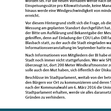
worden sei. Für die neuen Vorhaben werde nach d
Einspeisungssätze pro Kilowattstunde, keine Man
hinaus werde eine Windgeschwindigkeit von minde
erreicht.
Vor diesem Hintergrund stellt sich die Frage, ob di
Messung am geplanten Standort durchgeführt hat. E
der Bitte um Aufklärung und Bekanntgabe der Mess
gekniffen, denn auf Einladung der CDU Lahn-Dill fa
Blasbach statt, zu der auch die Stadt eingeladen w
Informationsveranstaltung im September hatte ma
Nach Informationen von Mitgliedern der BI habe e
Stadt noch immer nicht stattgefunden. Wer wie S
überzeugt ist, dort 200 Meter Windkraftmonster zu
solle auch den Mut haben, sich öffentlich der Disk
Beschlüsse im Stadtparlament, weitab von der betro
den Bürgern vor Ort zu kommunizieren und deren 
nach der Kommunalwahl am 6. März 2016 die Union
Stadtparlament erhalten, werde sie alles daranse
Gründen zu verhindern.