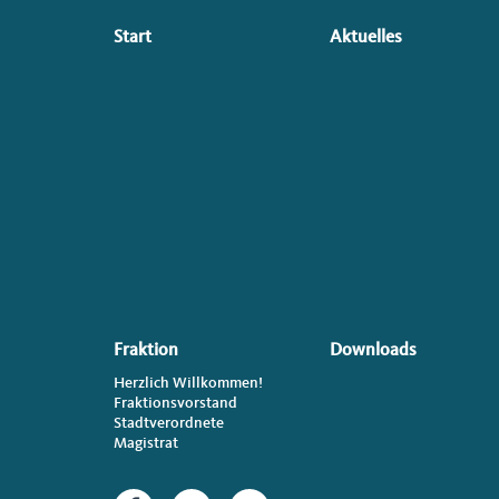
Seitenübersicht
Start
Aktuelles
im
Seiten-
Footer
Fraktion
Downloads
Herzlich Willkommen!
Fraktionsvorstand
Stadtverordnete
Magistrat